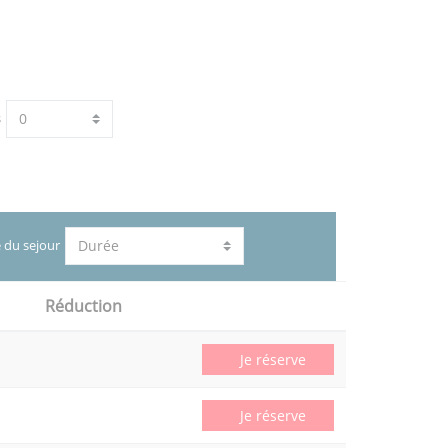
s
 du sejour
Réduction
Je réserve
Je réserve