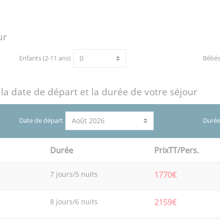
ur
Enfants (2-11 ans)
Bébé
 la date de départ et la durée de votre séjour
Date de départ
Durée
Durée
PrixTT/Pers.
7 jours/5 nuits
1770€
8 jours/6 nuits
2159€