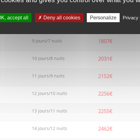
7 jours/5 nuits
1582€
K, accept all
Deny all cookies
Personalize
Privacy 
8 jours/6 nuits
1694€
9 jours/7 nuits
1807€
10 jours/8 nuits
2031€
11 jours/9 nuits
2152€
12 jours/10 nuits
2256€
13 jours/11 nuits
2255€
14 jours/12 nuits
2462€