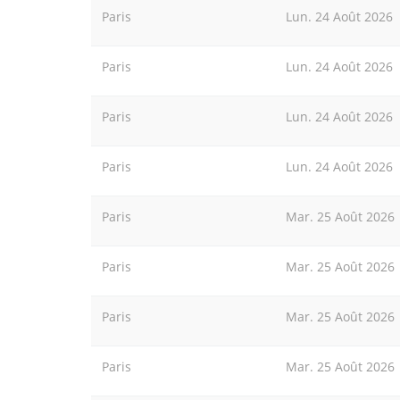
Paris
Lun. 24 Août 2026
Paris
Lun. 24 Août 2026
Paris
Lun. 24 Août 2026
Paris
Lun. 24 Août 2026
Paris
Mar. 25 Août 2026
Paris
Mar. 25 Août 2026
Paris
Mar. 25 Août 2026
Paris
Mar. 25 Août 2026