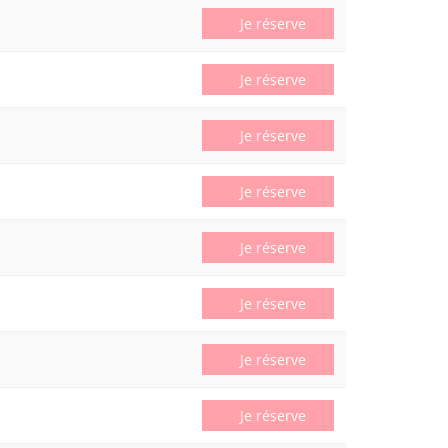
Je réserve
Je réserve
Je réserve
Je réserve
Je réserve
Je réserve
Je réserve
Je réserve