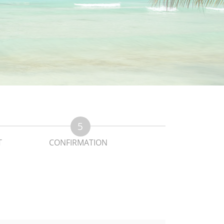
T
CONFIRMATION