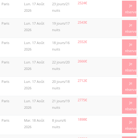
2524€
Paris
Lun. 17 Août
23 jours/21
Je
2026
nuits
réserve
2543€
Paris
Lun. 17 Août
19 jours/17
Je
2026
nuits
réserve
2552€
Paris
Lun. 17 Août
18 jours/16
Je
2026
nuits
réserve
2666€
Paris
Lun. 17 Août
22 jours/20
Je
2026
nuits
réserve
2712€
Paris
Lun. 17 Août
20 jours/18
Je
2026
nuits
réserve
2775€
Paris
Lun. 17 Août
21 jours/19
Je
2026
nuits
réserve
1898€
Paris
Mar. 18 Août
8 jours/6
Je
2026
nuits
réserve