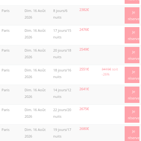
2382€
Paris
Dim. 16 Août
8 jours/6
Je
2026
nuits
réserve
2476€
Paris
Dim. 16 Août
17 jours/15
Je
2026
nuits
réserve
2549€
Paris
Dim. 16 Août
20 jours/18
Je
2026
nuits
réserve
2551€
3415€
soit
Paris
Dim. 16 Août
18 jours/16
Je
-26%
2026
nuits
réserve
2641€
Paris
Dim. 16 Août
14 jours/12
Je
2026
nuits
réserve
2675€
Paris
Dim. 16 Août
22 jours/20
Je
2026
nuits
réserve
2680€
Paris
Dim. 16 Août
19 jours/17
Je
2026
nuits
réserve