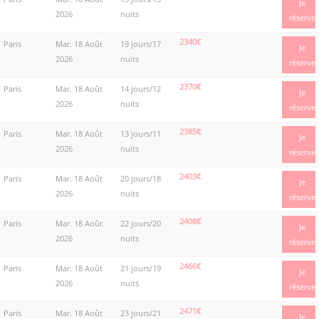
Je
2026
nuits
réserve
2340€
Paris
Mar. 18 Août
19 jours/17
Je
2026
nuits
réserve
2370€
Paris
Mar. 18 Août
14 jours/12
Je
2026
nuits
réserve
2385€
Paris
Mar. 18 Août
13 jours/11
Je
2026
nuits
réserve
2403€
Paris
Mar. 18 Août
20 jours/18
Je
2026
nuits
réserve
2408€
Paris
Mar. 18 Août
22 jours/20
Je
2026
nuits
réserve
2466€
Paris
Mar. 18 Août
21 jours/19
Je
2026
nuits
réserve
2471€
Paris
Mar. 18 Août
23 jours/21
Je