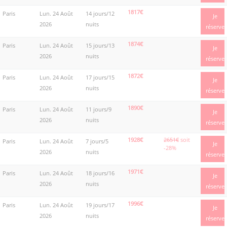
1817€
Paris
Lun. 24 Août
14 jours/12
Je
2026
nuits
réserve
1874€
Paris
Lun. 24 Août
15 jours/13
Je
2026
nuits
réserve
1872€
Paris
Lun. 24 Août
17 jours/15
Je
2026
nuits
réserve
1890€
Paris
Lun. 24 Août
11 jours/9
Je
2026
nuits
réserve
1928€
2651€
soit
Paris
Lun. 24 Août
7 jours/5
Je
-28%
2026
nuits
réserve
1971€
Paris
Lun. 24 Août
18 jours/16
Je
2026
nuits
réserve
1996€
Paris
Lun. 24 Août
19 jours/17
Je
2026
nuits
réserve