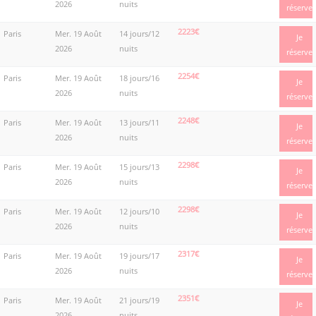
2026
nuits
réserve
2223€
Paris
Mer. 19 Août
14 jours/12
Je
2026
nuits
réserve
2254€
Paris
Mer. 19 Août
18 jours/16
Je
2026
nuits
réserve
2248€
Paris
Mer. 19 Août
13 jours/11
Je
2026
nuits
réserve
2298€
Paris
Mer. 19 Août
15 jours/13
Je
2026
nuits
réserve
2298€
Paris
Mer. 19 Août
12 jours/10
Je
2026
nuits
réserve
2317€
Paris
Mer. 19 Août
19 jours/17
Je
2026
nuits
réserve
2351€
Paris
Mer. 19 Août
21 jours/19
Je
2026
nuits