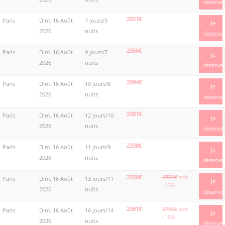
réserve
2021€
Paris
Dim. 16 Août
7 jours/5
Je
2026
nuits
réserve
2056€
Paris
Dim. 16 Août
9 jours/7
Je
2026
nuits
réserve
2094€
Paris
Dim. 16 Août
10 jours/8
Je
2026
nuits
réserve
2301€
Paris
Dim. 16 Août
12 jours/10
Je
2026
nuits
réserve
2338€
Paris
Dim. 16 Août
11 jours/9
Je
2026
nuits
réserve
2356€
2772€
soit
Paris
Dim. 16 Août
13 jours/11
Je
-16%
2026
nuits
réserve
2361€
2785€
soit
Paris
Dim. 16 Août
16 jours/14
Je
-16%
2026
nuits
réserve