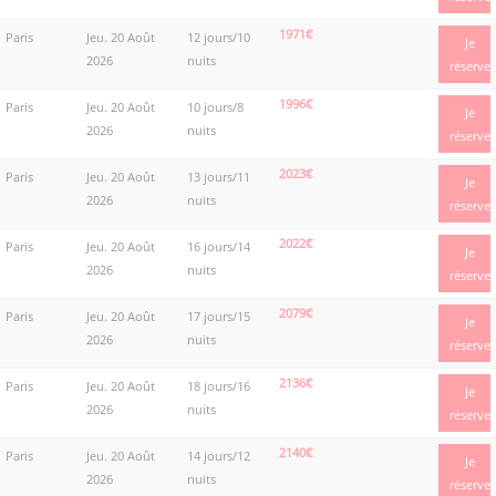
1971€
Paris
Jeu. 20 Août
12 jours/10
Je
2026
nuits
réserve
1996€
Paris
Jeu. 20 Août
10 jours/8
Je
2026
nuits
réserve
2023€
Paris
Jeu. 20 Août
13 jours/11
Je
2026
nuits
réserve
2022€
Paris
Jeu. 20 Août
16 jours/14
Je
2026
nuits
réserve
2079€
Paris
Jeu. 20 Août
17 jours/15
Je
2026
nuits
réserve
2136€
Paris
Jeu. 20 Août
18 jours/16
Je
2026
nuits
réserve
2140€
Paris
Jeu. 20 Août
14 jours/12
Je
2026
nuits
réserve