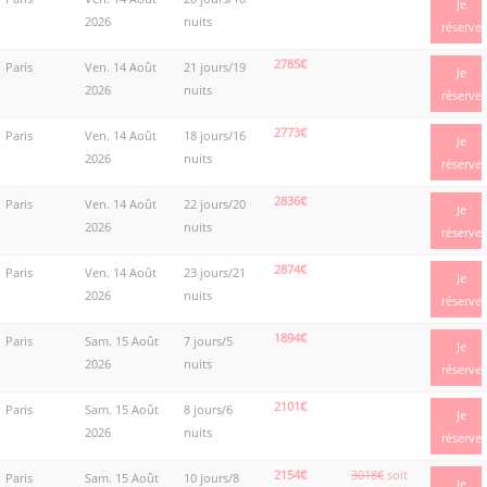
Je
2026
nuits
réserve
2785€
Paris
Ven. 14 Août
21 jours/19
Je
2026
nuits
réserve
2773€
Paris
Ven. 14 Août
18 jours/16
Je
2026
nuits
réserve
2836€
Paris
Ven. 14 Août
22 jours/20
Je
2026
nuits
réserve
2874€
Paris
Ven. 14 Août
23 jours/21
Je
2026
nuits
réserve
1894€
Paris
Sam. 15 Août
7 jours/5
Je
2026
nuits
réserve
2101€
Paris
Sam. 15 Août
8 jours/6
Je
2026
nuits
réserve
2154€
3018€
soit
Paris
Sam. 15 Août
10 jours/8
Je