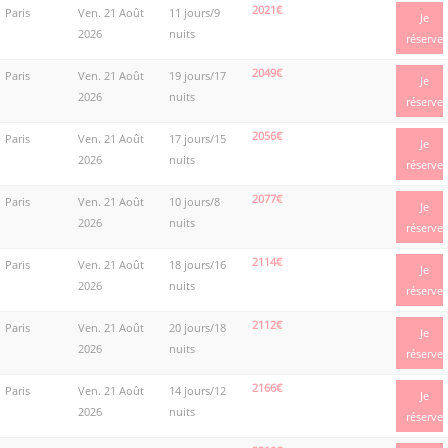
2021€
Paris
Ven. 21 Août
11 jours/9
Je
2026
nuits
réserve
2049€
Paris
Ven. 21 Août
19 jours/17
Je
2026
nuits
réserve
2056€
Paris
Ven. 21 Août
17 jours/15
Je
2026
nuits
réserve
2077€
Paris
Ven. 21 Août
10 jours/8
Je
2026
nuits
réserve
2114€
Paris
Ven. 21 Août
18 jours/16
Je
2026
nuits
réserve
2112€
Paris
Ven. 21 Août
20 jours/18
Je
2026
nuits
réserve
2166€
Paris
Ven. 21 Août
14 jours/12
Je
2026
nuits
réserve