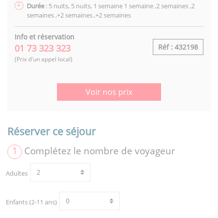
Durée
: 5 nuits, 5 nuits, 1 semaine 1 semaine ,2 semaines ,2
semaines ,+2 semaines ,+2 semaines
Info et réservation
01 73 323 323
Réf : 432198
(Prix d'un appel local)
Voir nos prix
Réserver ce séjour
1
Complétez le nombre de voyageur
Adultes
Enfants (2-11 ans)