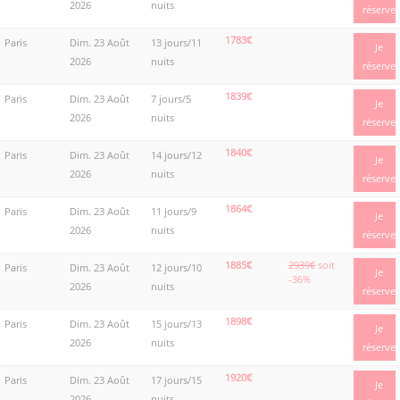
2026
nuits
réserve
1783€
Paris
Dim. 23 Août
13 jours/11
Je
2026
nuits
réserve
1839€
Paris
Dim. 23 Août
7 jours/5
Je
2026
nuits
réserve
1840€
Paris
Dim. 23 Août
14 jours/12
Je
2026
nuits
réserve
1864€
Paris
Dim. 23 Août
11 jours/9
Je
2026
nuits
réserve
1885€
2939€
soit
Paris
Dim. 23 Août
12 jours/10
Je
-36%
2026
nuits
réserve
1898€
Paris
Dim. 23 Août
15 jours/13
Je
2026
nuits
réserve
1920€
Paris
Dim. 23 Août
17 jours/15
Je
2026
nuits