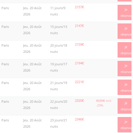
2157€
Paris
Jeu. 20 Août
11 jours/9
Je
2026
nuits
réserve
2147€
Paris
Jeu. 20 Août
15 jours/13
Je
2026
nuits
réserve
2159€
Paris
Jeu. 20 Août
20 jours/18
Je
2026
nuits
réserve
2194€
Paris
Jeu. 20 Août
19 jours/17
Je
2026
nuits
réserve
2221€
Paris
Jeu. 20 Août
21 jours/19
Je
2026
nuits
réserve
2320€
3225€
soit
Paris
Jeu. 20 Août
22 jours/20
Je
-29%
2026
nuits
réserve
2346€
Paris
Jeu. 20 Août
23 jours/21
Je
2026
nuits
réserve