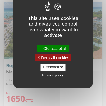
This site uses cookies
and gives you control
over what you want to
activate
OK, accept all
Deny all cookies
Rép. Dominicaine - Punta cana
Personalize
Joia bavaro by iberostar *****
Privacy policy
7 j/ 5 n, All inclusive
Départ de Paris, 17/09/2026
Dès
1650
€TTC