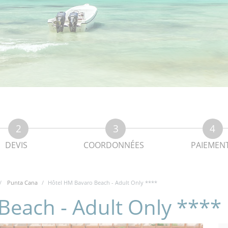
DEVIS
COORDONNÉES
PAIEMEN
Punta Cana
Hôtel HM Bavaro Beach - Adult Only ****
Beach - Adult Only ****