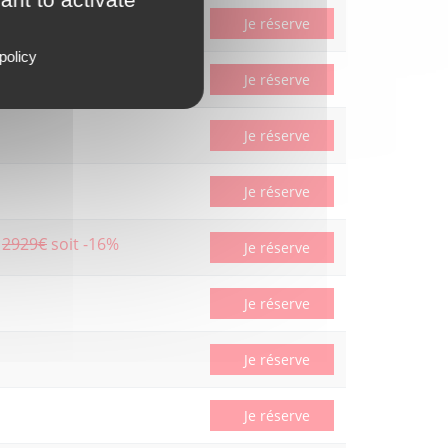
Je réserve
policy
Je réserve
Je réserve
Je réserve
2929€
soit -16%
Je réserve
Je réserve
Je réserve
Je réserve