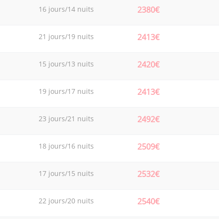
16 jours/14 nuits
2380€
21 jours/19 nuits
2413€
15 jours/13 nuits
2420€
19 jours/17 nuits
2413€
23 jours/21 nuits
2492€
18 jours/16 nuits
2509€
17 jours/15 nuits
2532€
22 jours/20 nuits
2540€