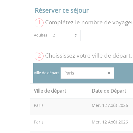
Réserver ce séjour
1
Complétez le nombre de voyage
Adultes
2
Choississez votre ville de départ,
Ville de départ
Ville de départ
Date de Départ
Paris
Mer. 12 Août 2026
Paris
Mer. 12 Août 2026