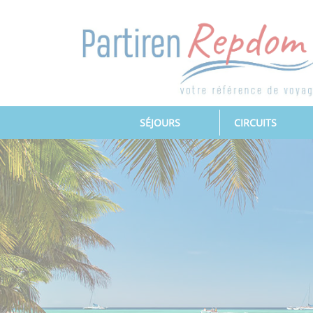
(CURRENT)
SÉJOURS
CIRCUITS