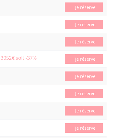
Je réserve
Je réserve
Je réserve
3052€
soit -37%
Je réserve
Je réserve
Je réserve
Je réserve
Je réserve