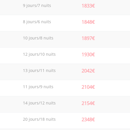
9 jours/7 nuits
1833€
8 jours/6 nuits
1848€
10 jours/8 nuits
1897€
12 jours/10 nuits
1930€
13 jours/11 nuits
2042€
11 jours/9 nuits
2104€
14 jours/12 nuits
2154€
20 jours/18 nuits
2348€