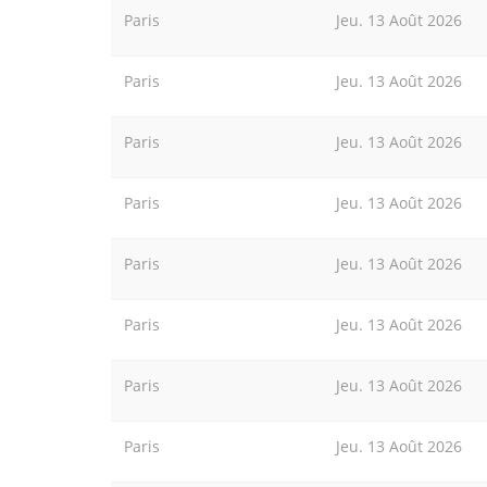
Paris
Jeu. 13 Août 2026
Paris
Jeu. 13 Août 2026
Paris
Jeu. 13 Août 2026
Paris
Jeu. 13 Août 2026
Paris
Jeu. 13 Août 2026
Paris
Jeu. 13 Août 2026
Paris
Jeu. 13 Août 2026
Paris
Jeu. 13 Août 2026